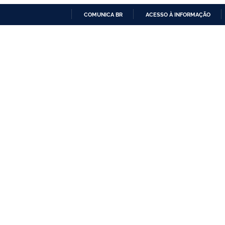
COMUNICA BR
ACESSO À INFORMAÇÃO
IR
PARA
O
CONTEÚDO