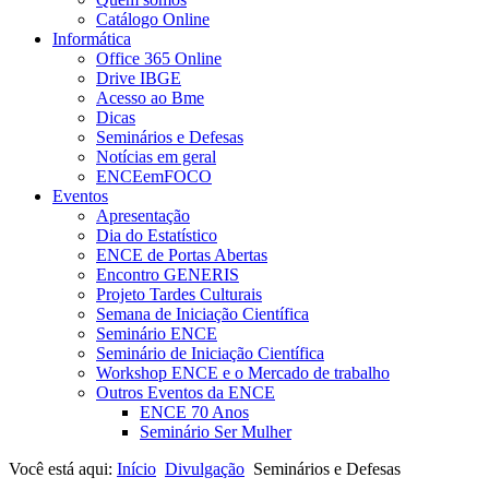
Catálogo Online
Informática
Office 365 Online
Drive IBGE
Acesso ao Bme
Dicas
Seminários e Defesas
Notícias em geral
ENCEemFOCO
Eventos
Apresentação
Dia do Estatístico
ENCE de Portas Abertas
Encontro GENERIS
Projeto Tardes Culturais
Semana de Iniciação Científica
Seminário ENCE
Seminário de Iniciação Científica
Workshop ENCE e o Mercado de trabalho
Outros Eventos da ENCE
ENCE 70 Anos
Seminário Ser Mulher
Você está aqui:
Início
Divulgação
Seminários e Defesas