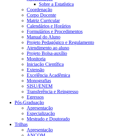
Sobre a Estatística
Coordenação
Corpo Docente
Matriz Curricular
Calendários e Horários
Formulários e Procedimentos
Manual do Aluno
Projeto Pedagógico e Regulamento
Atendimento ao aluno
Projeto Bolsa-auxílio
Monitoria
Iniciação Científica
Extensão
Excelência Acadêmica
Monografias
SISU/ENEM
Transferência e Reingresso
Egressos
Pós-Graduação
Apresentação
Especialização
Mestrado e Doutorado
Trilhas
Apresentação
ANCOM