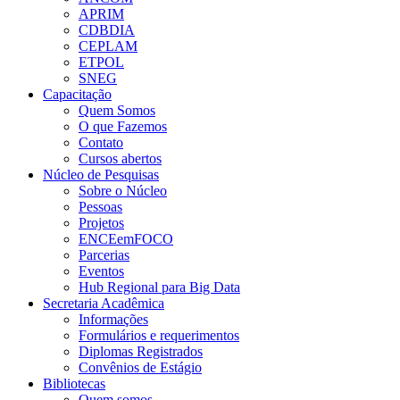
APRIM
CDBDIA
CEPLAM
ETPOL
SNEG
Capacitação
Quem Somos
O que Fazemos
Contato
Cursos abertos
Núcleo de Pesquisas
Sobre o Núcleo
Pessoas
Projetos
ENCEemFOCO
Parcerias
Eventos
Hub Regional para Big Data
Secretaria Acadêmica
Informações
Formulários e requerimentos
Diplomas Registrados
Convênios de Estágio
Bibliotecas
Quem somos