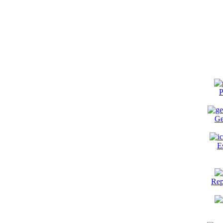
P
Ge
E
Rep