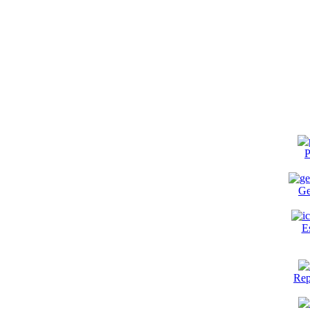
P
Ge
E
Rep