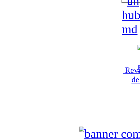
Revi
de