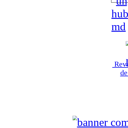
Revi
de