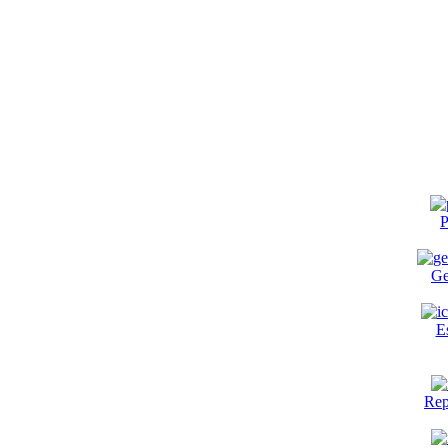
P
Ge
E
Rep