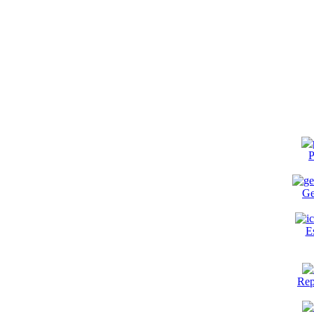
P
Ge
E
Rep