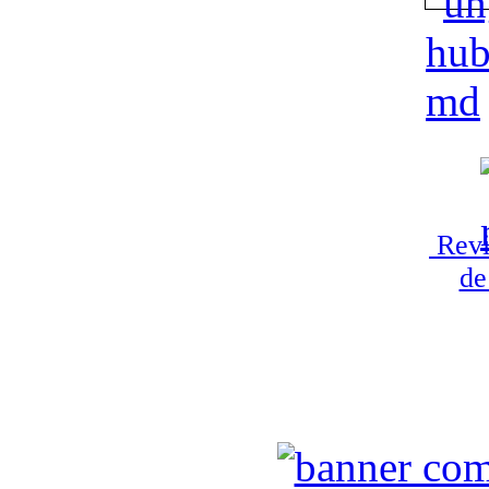
Revi
de