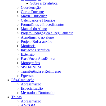
Sobre a Estatística
Coordenação
Corpo Docente
Matriz Curricular
Calendários e Horários
Formulários e Procedimentos
Manual do Aluno
Projeto Pedagógico e Regulamento
Atendimento ao aluno
Projeto Bolsa-auxílio
Monitoria
Iniciação Científica
Extensão
Excelência Acadêmica
Monografias
SISU/ENEM
Transferência e Reingresso
Egressos
Pós-Graduação
Apresentação
Especialização
Mestrado e Doutorado
Trilhas
Apresentação
ANCOM