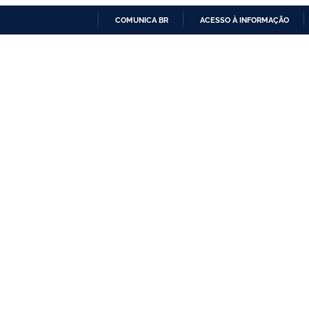
COMUNICA BR
ACESSO À INFORMAÇÃO
IR
PARA
O
CONTEÚDO