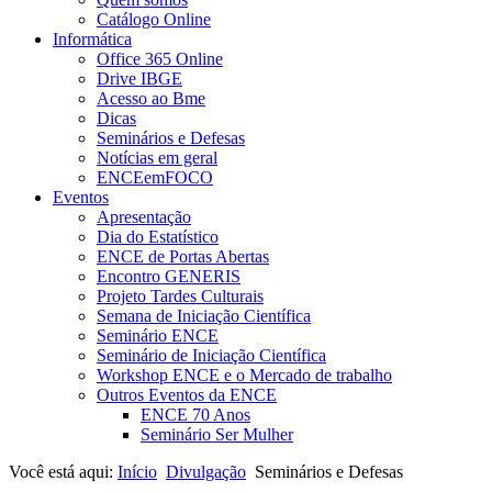
Catálogo Online
Informática
Office 365 Online
Drive IBGE
Acesso ao Bme
Dicas
Seminários e Defesas
Notícias em geral
ENCEemFOCO
Eventos
Apresentação
Dia do Estatístico
ENCE de Portas Abertas
Encontro GENERIS
Projeto Tardes Culturais
Semana de Iniciação Científica
Seminário ENCE
Seminário de Iniciação Científica
Workshop ENCE e o Mercado de trabalho
Outros Eventos da ENCE
ENCE 70 Anos
Seminário Ser Mulher
Você está aqui:
Início
Divulgação
Seminários e Defesas