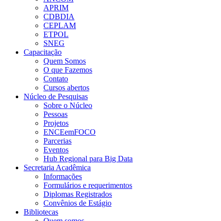
APRIM
CDBDIA
CEPLAM
ETPOL
SNEG
Capacitação
Quem Somos
O que Fazemos
Contato
Cursos abertos
Núcleo de Pesquisas
Sobre o Núcleo
Pessoas
Projetos
ENCEemFOCO
Parcerias
Eventos
Hub Regional para Big Data
Secretaria Acadêmica
Informações
Formulários e requerimentos
Diplomas Registrados
Convênios de Estágio
Bibliotecas
Quem somos