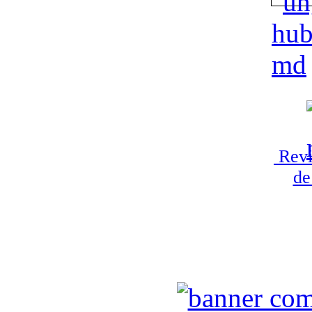
Revi
de