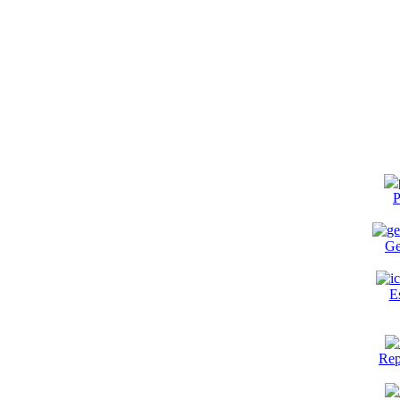
P
Ge
E
Rep