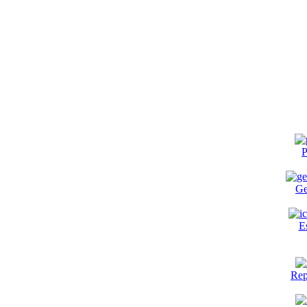
P
Ge
E
Rep