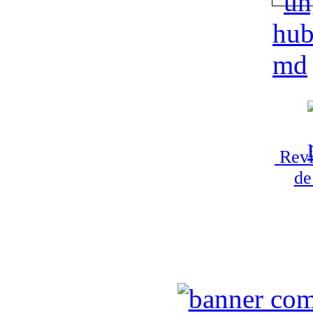
Revi
de