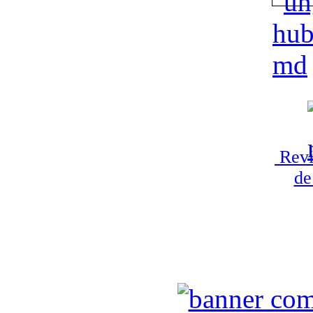
Revi
de