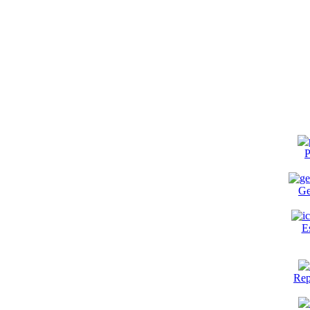
P
Ge
E
Rep