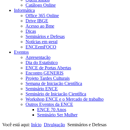
Catálogo Online
Informática
Office 365 Online
Drive IBGE
Acesso ao Bme
Dicas
Seminários e Defesas
Notícias em geral
ENCEemFOCO
Eventos
Apresentação
Dia do Estatístico
ENCE de Portas Abertas
Encontro GENERIS
Projeto Tardes Culturais
Semana de Iniciação Científica
Seminário ENCE
Seminário de Iniciação Científica
Workshop ENCE e o Mercado de trabalho
Outros Eventos da ENCE
ENCE 70 Anos
Seminário Ser Mulher
Você está aqui:
Início
Divulgação
Seminários e Defesas