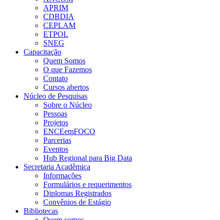
APRIM
CDBDIA
CEPLAM
ETPOL
SNEG
Capacitação
Quem Somos
O que Fazemos
Contato
Cursos abertos
Núcleo de Pesquisas
Sobre o Núcleo
Pessoas
Projetos
ENCEemFOCO
Parcerias
Eventos
Hub Regional para Big Data
Secretaria Acadêmica
Informações
Formulários e requerimentos
Diplomas Registrados
Convênios de Estágio
Bibliotecas
Quem somos