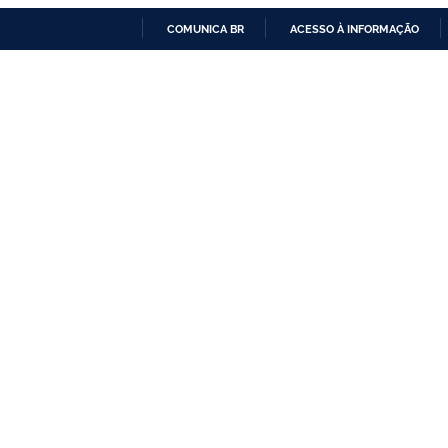
COMUNICA BR
ACESSO À INFORMAÇÃO
IR
PARA
O
CONTEÚDO