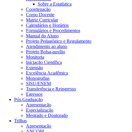
Sobre a Estatística
Coordenação
Corpo Docente
Matriz Curricular
Calendários e Horários
Formulários e Procedimentos
Manual do Aluno
Projeto Pedagógico e Regulamento
Atendimento ao aluno
Projeto Bolsa-auxílio
Monitoria
Iniciação Científica
Extensão
Excelência Acadêmica
Monografias
SISU/ENEM
Transferência e Reingresso
Egressos
Pós-Graduação
Apresentação
Especialização
Mestrado e Doutorado
Trilhas
Apresentação
ANCOM