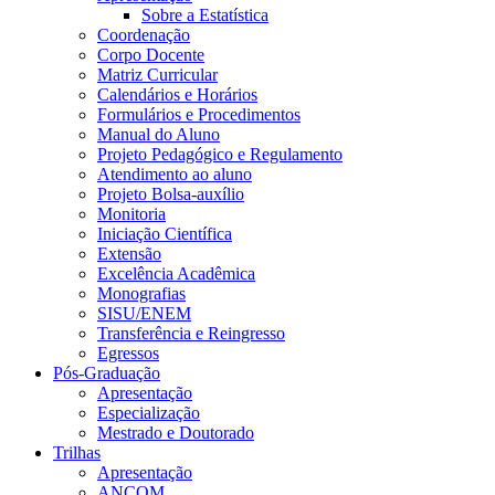
Sobre a Estatística
Coordenação
Corpo Docente
Matriz Curricular
Calendários e Horários
Formulários e Procedimentos
Manual do Aluno
Projeto Pedagógico e Regulamento
Atendimento ao aluno
Projeto Bolsa-auxílio
Monitoria
Iniciação Científica
Extensão
Excelência Acadêmica
Monografias
SISU/ENEM
Transferência e Reingresso
Egressos
Pós-Graduação
Apresentação
Especialização
Mestrado e Doutorado
Trilhas
Apresentação
ANCOM