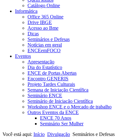
Catálogo Online
Informática
Office 365 Online
Drive IBGE
Acesso ao Bme
Dicas
Seminários e Defesas
Notícias em geral
ENCEemFOCO
Eventos
Apresentação
Dia do Estatístico
ENCE de Portas Abertas
Encontro GENERIS
Projeto Tardes Culturais
Semana de Iniciação Científica
Seminário ENCE
Seminário de Iniciação Científica
Workshop ENCE e o Mercado de trabalho
Outros Eventos da ENCE
ENCE 70 Anos
Seminário Ser Mulher
Você está aqui:
Início
Divulgação
Seminários e Defesas