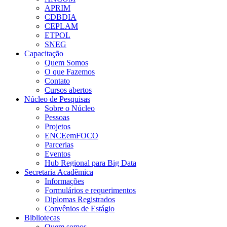
APRIM
CDBDIA
CEPLAM
ETPOL
SNEG
Capacitação
Quem Somos
O que Fazemos
Contato
Cursos abertos
Núcleo de Pesquisas
Sobre o Núcleo
Pessoas
Projetos
ENCEemFOCO
Parcerias
Eventos
Hub Regional para Big Data
Secretaria Acadêmica
Informações
Formulários e requerimentos
Diplomas Registrados
Convênios de Estágio
Bibliotecas
Quem somos