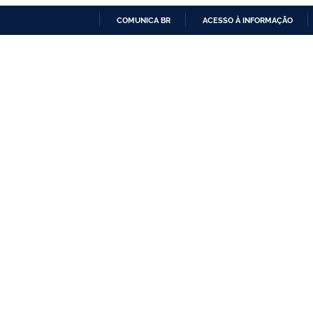
COMUNICA BR
ACESSO À INFORMAÇÃO
IR
PARA
O
CONTEÚDO