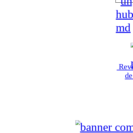
Revi
de