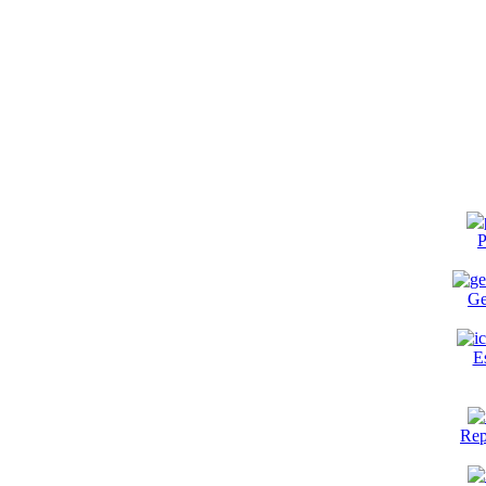
P
Ge
E
Rep