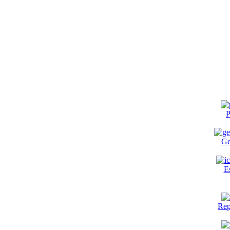
P
Ge
E
Rep