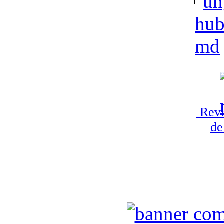
Revi
de