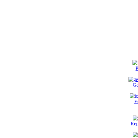
P
Ge
E
Rep