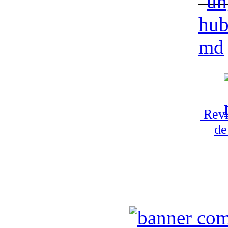
Revi
de