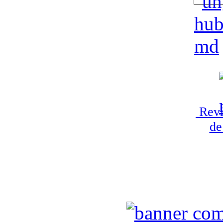
Revi
de