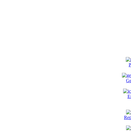
P
Ge
E
Rep