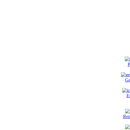
P
Ge
E
Rep