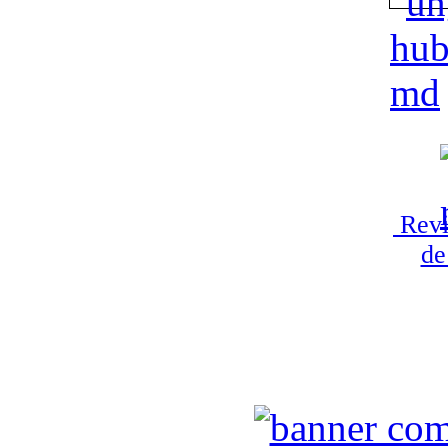
Revi
de