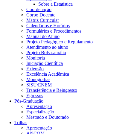
Sobre a Estatística
Coordenação
Corpo Docente
Matriz Curricular
Calendários e Horários
Formulários e Procedimentos
Manual do Aluno
Projeto Pedagógico e Regulamento
Atendimento ao aluno
Projeto Bolsa-auxílio
Monitoria
Iniciação Científica
Extensão
Excelência Acadêmica
Monografias
SISU/ENEM
Transferência e Reingresso
Egressos
Pós-Graduação
Apresentação
Especialização
Mestrado e Doutorado
Trilhas
Apresentação
ANCOM