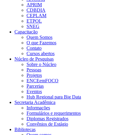
APRIM
CDBDIA
CEPLAM
ETPOL
SNEG
Capacitação
Quem Somos
O que Fazemos
Contato
Cursos abertos
Núcleo de Pesquisas
Sobre o Núcleo
Pessoas
Projetos
ENCEemFOCO
Parcerias
Eventos
Hub Regional para Big Data
Secretaria Acadêmica
Informações
Formulários e requerimentos
Diplomas Registrados
Convênios de Estágio
Bibliotecas
Quem somos