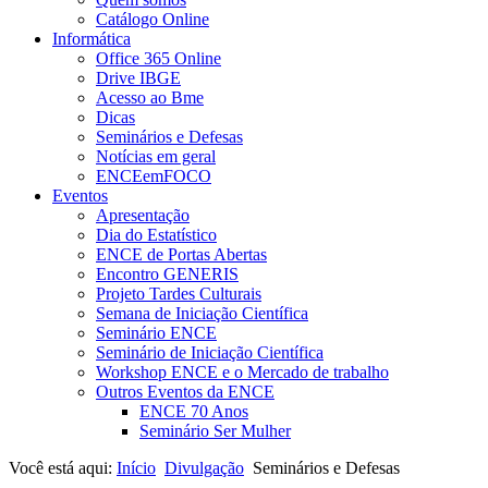
Catálogo Online
Informática
Office 365 Online
Drive IBGE
Acesso ao Bme
Dicas
Seminários e Defesas
Notícias em geral
ENCEemFOCO
Eventos
Apresentação
Dia do Estatístico
ENCE de Portas Abertas
Encontro GENERIS
Projeto Tardes Culturais
Semana de Iniciação Científica
Seminário ENCE
Seminário de Iniciação Científica
Workshop ENCE e o Mercado de trabalho
Outros Eventos da ENCE
ENCE 70 Anos
Seminário Ser Mulher
Você está aqui:
Início
Divulgação
Seminários e Defesas