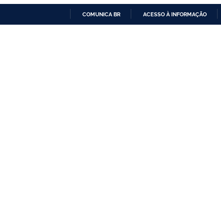
COMUNICA BR
ACESSO À INFORMAÇÃO
IR
PARA
O
CONTEÚDO