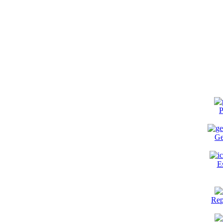
P
Ge
E
Rep