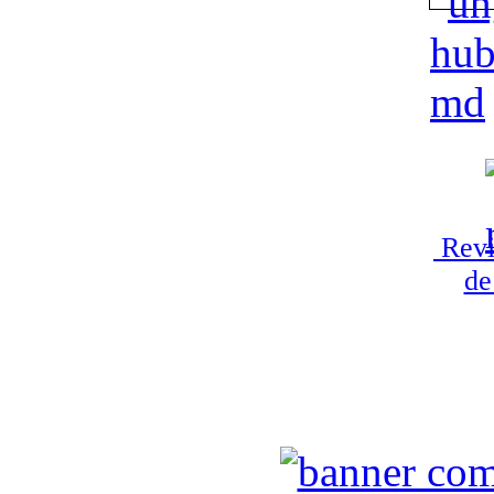
Revi
de