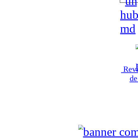
Revi
de