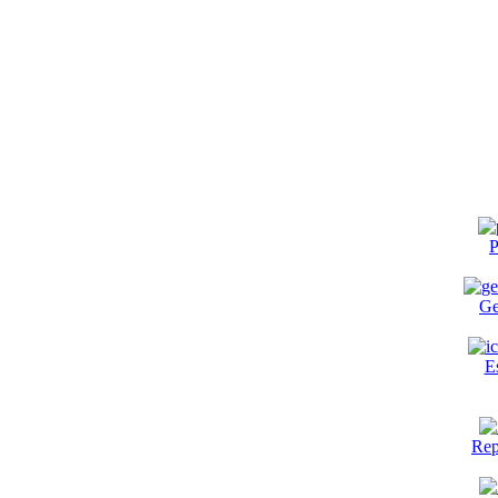
P
Ge
E
Rep