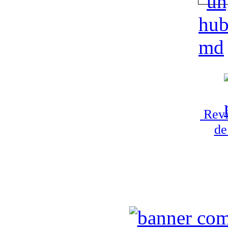
Revi
de