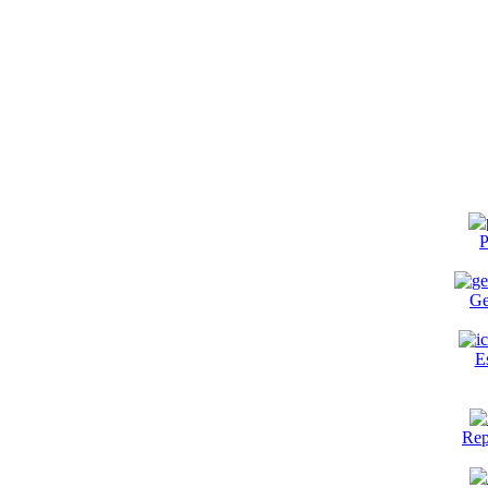
P
Ge
E
Rep