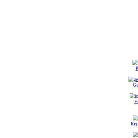
P
Ge
E
Rep