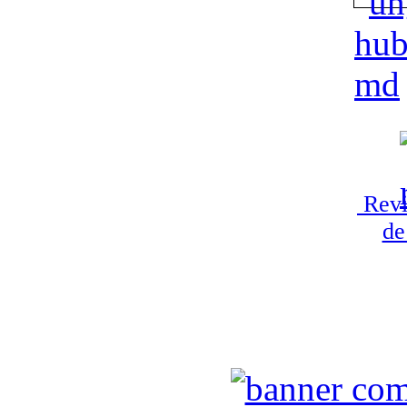
Revi
de