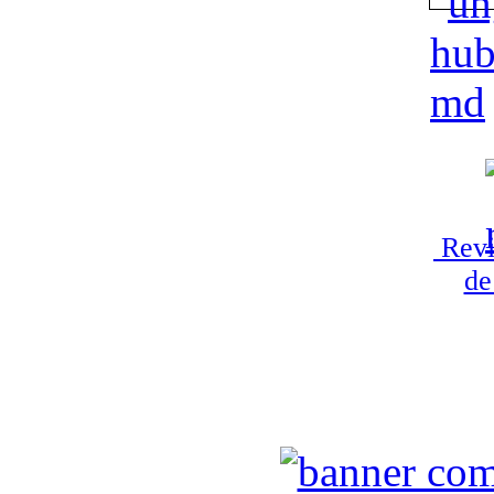
Revi
de