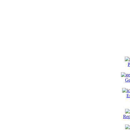
P
Ge
E
Rep