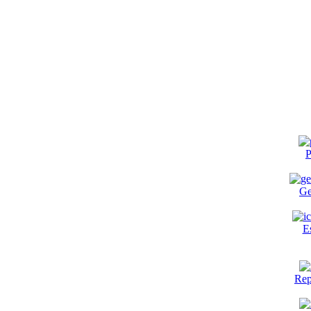
P
Ge
E
Rep