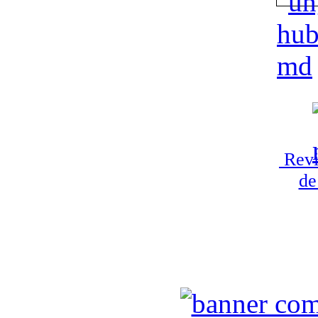
Revi
de