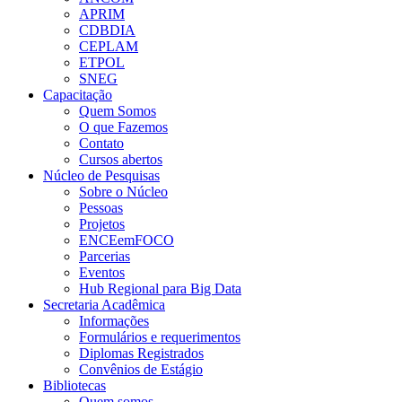
APRIM
CDBDIA
CEPLAM
ETPOL
SNEG
Capacitação
Quem Somos
O que Fazemos
Contato
Cursos abertos
Núcleo de Pesquisas
Sobre o Núcleo
Pessoas
Projetos
ENCEemFOCO
Parcerias
Eventos
Hub Regional para Big Data
Secretaria Acadêmica
Informações
Formulários e requerimentos
Diplomas Registrados
Convênios de Estágio
Bibliotecas
Quem somos