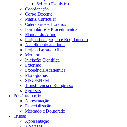
Sobre a Estatística
Coordenação
Corpo Docente
Matriz Curricular
Calendários e Horários
Formulários e Procedimentos
Manual do Aluno
Projeto Pedagógico e Regulamento
Atendimento ao aluno
Projeto Bolsa-auxílio
Monitoria
Iniciação Científica
Extensão
Excelência Acadêmica
Monografias
SISU/ENEM
Transferência e Reingresso
Egressos
Pós-Graduação
Apresentação
Especialização
Mestrado e Doutorado
Trilhas
Apresentação
ANCOM