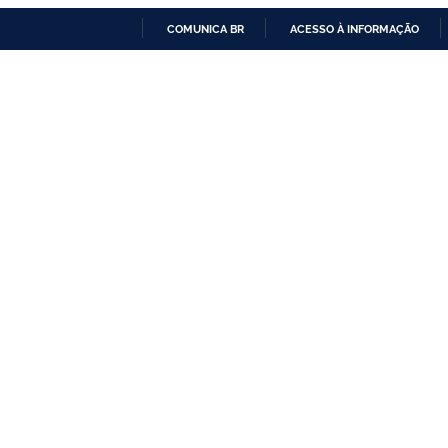
COMUNICA BR
ACESSO À INFORMAÇÃO
IR
PARA
O
CONTEÚDO