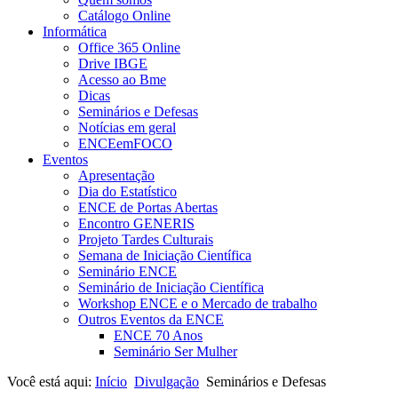
Catálogo Online
Informática
Office 365 Online
Drive IBGE
Acesso ao Bme
Dicas
Seminários e Defesas
Notícias em geral
ENCEemFOCO
Eventos
Apresentação
Dia do Estatístico
ENCE de Portas Abertas
Encontro GENERIS
Projeto Tardes Culturais
Semana de Iniciação Científica
Seminário ENCE
Seminário de Iniciação Científica
Workshop ENCE e o Mercado de trabalho
Outros Eventos da ENCE
ENCE 70 Anos
Seminário Ser Mulher
Você está aqui:
Início
Divulgação
Seminários e Defesas