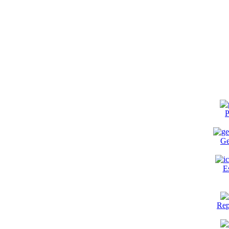
P
Ge
E
Rep