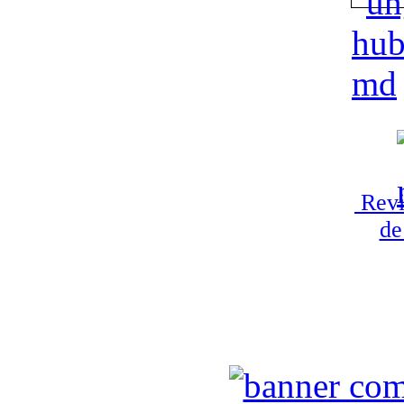
Revi
de