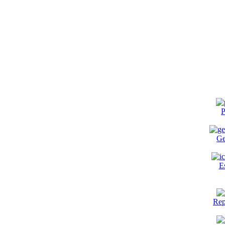
P
Ge
E
Rep