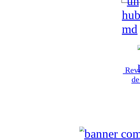
Revi
de