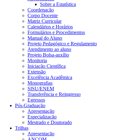
Sobre a Estatística
Coordenação
Corpo Docente
Matriz Curricular
Calendários e Horários
Formulários e Procedimentos
Manual do Aluno
Projeto Pedagógico e Regulamento
Atendimento ao aluno
Projeto Bolsa-auxílio
Monitoria
Iniciação Científica
Extensão
Excelência Acadêmica
Monografias
SISU/ENEM
Transferência e Reingresso
Egressos
Pós-Graduação
Apresentação
Especialização
Mestrado e Doutorado
Trilhas
Apresentação
ANCOM