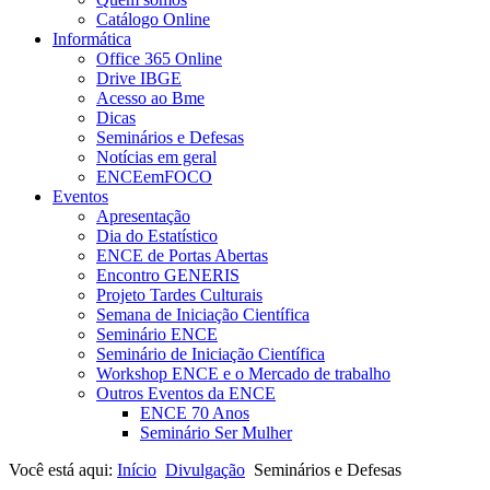
Catálogo Online
Informática
Office 365 Online
Drive IBGE
Acesso ao Bme
Dicas
Seminários e Defesas
Notícias em geral
ENCEemFOCO
Eventos
Apresentação
Dia do Estatístico
ENCE de Portas Abertas
Encontro GENERIS
Projeto Tardes Culturais
Semana de Iniciação Científica
Seminário ENCE
Seminário de Iniciação Científica
Workshop ENCE e o Mercado de trabalho
Outros Eventos da ENCE
ENCE 70 Anos
Seminário Ser Mulher
Você está aqui:
Início
Divulgação
Seminários e Defesas