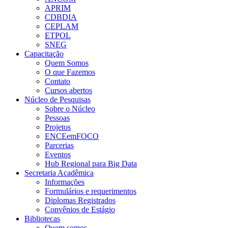
APRIM
CDBDIA
CEPLAM
ETPOL
SNEG
Capacitação
Quem Somos
O que Fazemos
Contato
Cursos abertos
Núcleo de Pesquisas
Sobre o Núcleo
Pessoas
Projetos
ENCEemFOCO
Parcerias
Eventos
Hub Regional para Big Data
Secretaria Acadêmica
Informações
Formulários e requerimentos
Diplomas Registrados
Convênios de Estágio
Bibliotecas
Quem somos