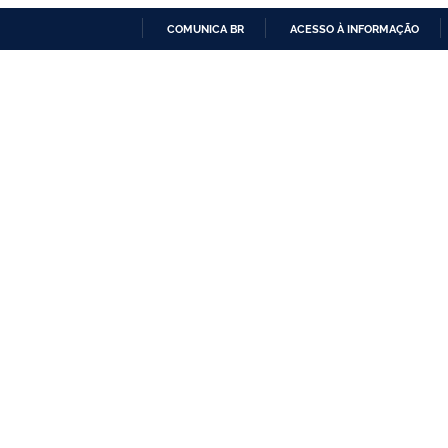
COMUNICA BR
ACESSO À INFORMAÇÃO
IR
PARA
O
CONTEÚDO