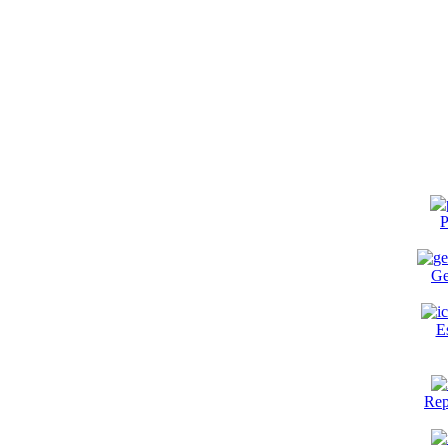
P
Ge
E
Rep