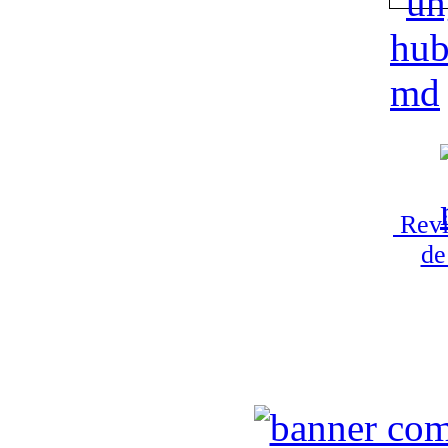
Revi
de