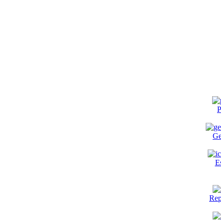
P
Ge
E
Rep