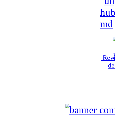
Revi
de