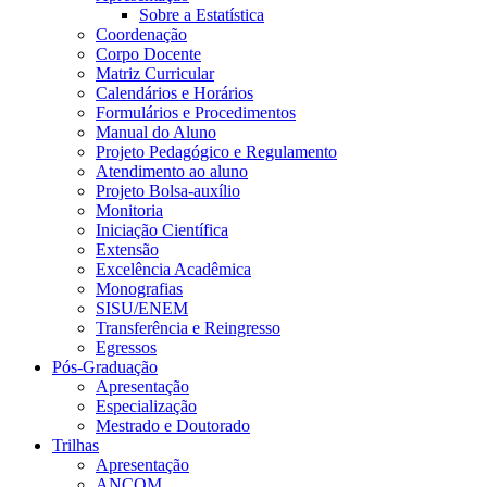
Sobre a Estatística
Coordenação
Corpo Docente
Matriz Curricular
Calendários e Horários
Formulários e Procedimentos
Manual do Aluno
Projeto Pedagógico e Regulamento
Atendimento ao aluno
Projeto Bolsa-auxílio
Monitoria
Iniciação Científica
Extensão
Excelência Acadêmica
Monografias
SISU/ENEM
Transferência e Reingresso
Egressos
Pós-Graduação
Apresentação
Especialização
Mestrado e Doutorado
Trilhas
Apresentação
ANCOM