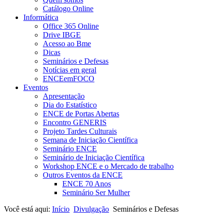
Catálogo Online
Informática
Office 365 Online
Drive IBGE
Acesso ao Bme
Dicas
Seminários e Defesas
Notícias em geral
ENCEemFOCO
Eventos
Apresentação
Dia do Estatístico
ENCE de Portas Abertas
Encontro GENERIS
Projeto Tardes Culturais
Semana de Iniciação Científica
Seminário ENCE
Seminário de Iniciação Científica
Workshop ENCE e o Mercado de trabalho
Outros Eventos da ENCE
ENCE 70 Anos
Seminário Ser Mulher
Você está aqui:
Início
Divulgação
Seminários e Defesas