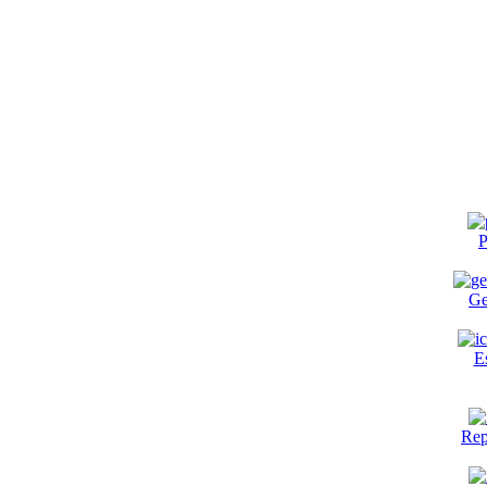
P
Ge
E
Rep