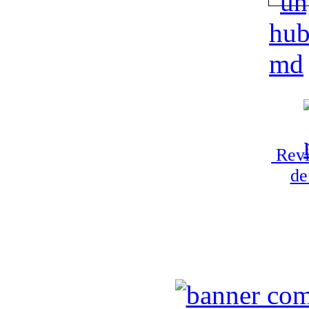
Revi
de