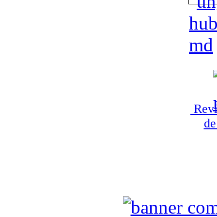
Revi
de