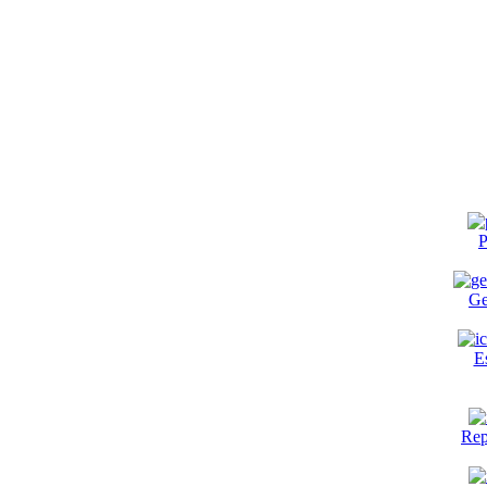
P
Ge
E
Rep