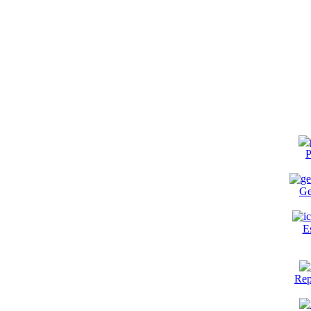
P
Ge
E
Rep