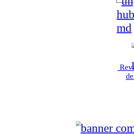
Revi
de