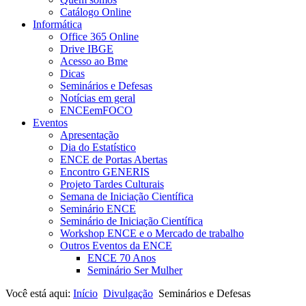
Catálogo Online
Informática
Office 365 Online
Drive IBGE
Acesso ao Bme
Dicas
Seminários e Defesas
Notícias em geral
ENCEemFOCO
Eventos
Apresentação
Dia do Estatístico
ENCE de Portas Abertas
Encontro GENERIS
Projeto Tardes Culturais
Semana de Iniciação Científica
Seminário ENCE
Seminário de Iniciação Científica
Workshop ENCE e o Mercado de trabalho
Outros Eventos da ENCE
ENCE 70 Anos
Seminário Ser Mulher
Você está aqui:
Início
Divulgação
Seminários e Defesas