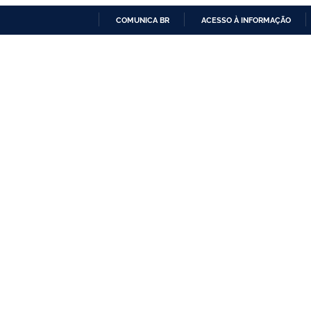
COMUNICA BR
ACESSO À INFORMAÇÃO
IR
PARA
O
CONTEÚDO