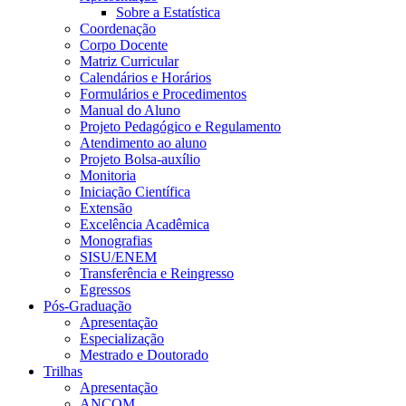
Sobre a Estatística
Coordenação
Corpo Docente
Matriz Curricular
Calendários e Horários
Formulários e Procedimentos
Manual do Aluno
Projeto Pedagógico e Regulamento
Atendimento ao aluno
Projeto Bolsa-auxílio
Monitoria
Iniciação Científica
Extensão
Excelência Acadêmica
Monografias
SISU/ENEM
Transferência e Reingresso
Egressos
Pós-Graduação
Apresentação
Especialização
Mestrado e Doutorado
Trilhas
Apresentação
ANCOM