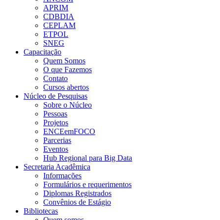
APRIM
CDBDIA
CEPLAM
ETPOL
SNEG
Capacitação
Quem Somos
O que Fazemos
Contato
Cursos abertos
Núcleo de Pesquisas
Sobre o Núcleo
Pessoas
Projetos
ENCEemFOCO
Parcerias
Eventos
Hub Regional para Big Data
Secretaria Acadêmica
Informações
Formulários e requerimentos
Diplomas Registrados
Convênios de Estágio
Bibliotecas
Quem somos