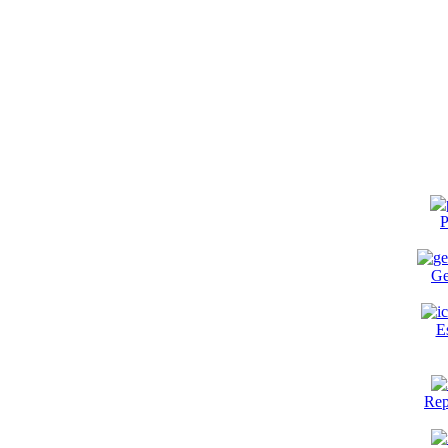
P
Ge
E
Rep