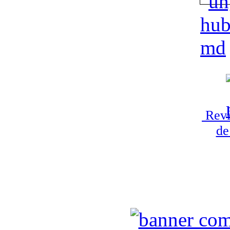
Revi
de