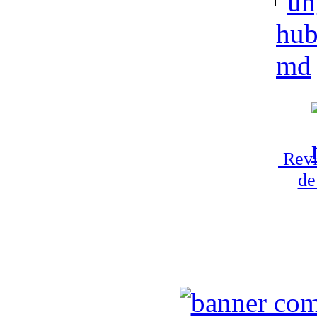
Revi
de