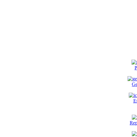
P
Ge
E
Rep