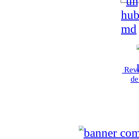
Revi
de