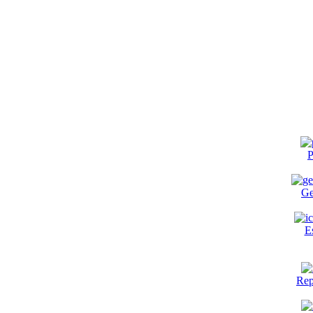
P
Ge
E
Rep