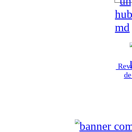
Revi
de