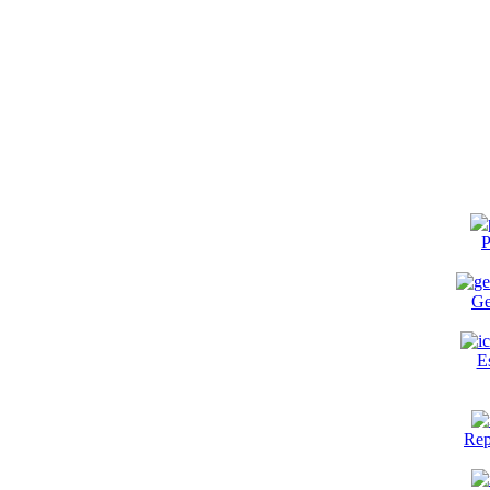
P
Ge
E
Rep