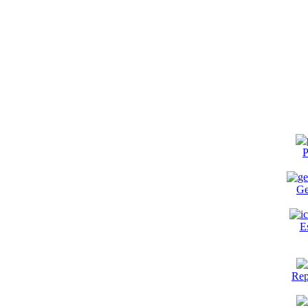
P
Ge
E
Rep