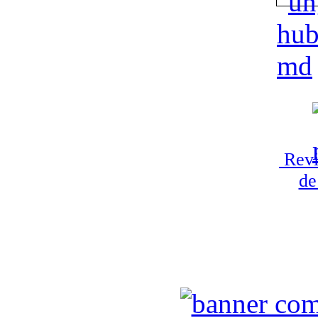
Revi
de