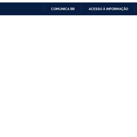
COMUNICA BR
ACESSO À INFORMAÇÃO
IR
PARA
O
CONTEÚDO