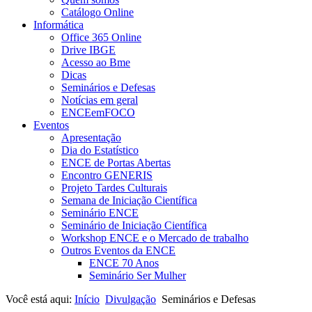
Catálogo Online
Informática
Office 365 Online
Drive IBGE
Acesso ao Bme
Dicas
Seminários e Defesas
Notícias em geral
ENCEemFOCO
Eventos
Apresentação
Dia do Estatístico
ENCE de Portas Abertas
Encontro GENERIS
Projeto Tardes Culturais
Semana de Iniciação Científica
Seminário ENCE
Seminário de Iniciação Científica
Workshop ENCE e o Mercado de trabalho
Outros Eventos da ENCE
ENCE 70 Anos
Seminário Ser Mulher
Você está aqui:
Início
Divulgação
Seminários e Defesas