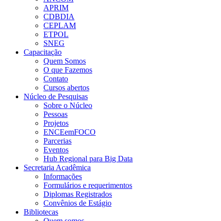
APRIM
CDBDIA
CEPLAM
ETPOL
SNEG
Capacitação
Quem Somos
O que Fazemos
Contato
Cursos abertos
Núcleo de Pesquisas
Sobre o Núcleo
Pessoas
Projetos
ENCEemFOCO
Parcerias
Eventos
Hub Regional para Big Data
Secretaria Acadêmica
Informações
Formulários e requerimentos
Diplomas Registrados
Convênios de Estágio
Bibliotecas
Quem somos