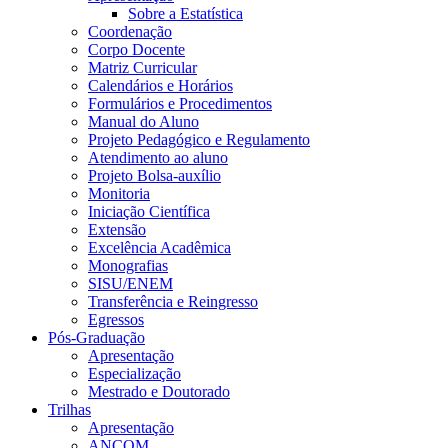
Sobre a Estatística
Coordenação
Corpo Docente
Matriz Curricular
Calendários e Horários
Formulários e Procedimentos
Manual do Aluno
Projeto Pedagógico e Regulamento
Atendimento ao aluno
Projeto Bolsa-auxílio
Monitoria
Iniciação Científica
Extensão
Excelência Acadêmica
Monografias
SISU/ENEM
Transferência e Reingresso
Egressos
Pós-Graduação
Apresentação
Especialização
Mestrado e Doutorado
Trilhas
Apresentação
ANCOM