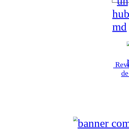
Revi
de