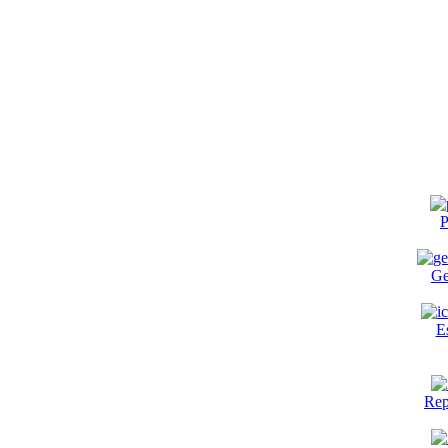
P
Ge
E
Rep