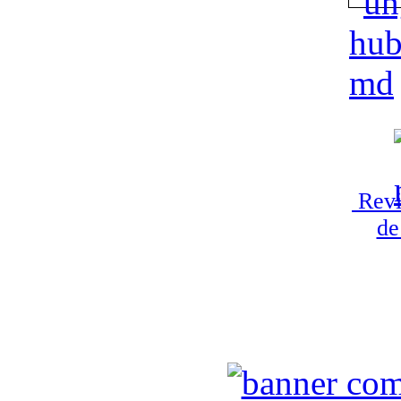
Revi
de