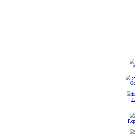
P
Ge
E
Rep