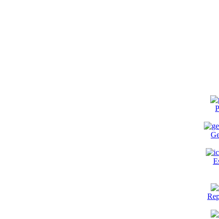
P
Ge
E
Rep