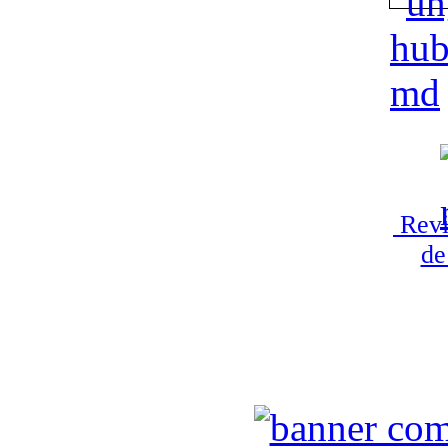
Revi
de