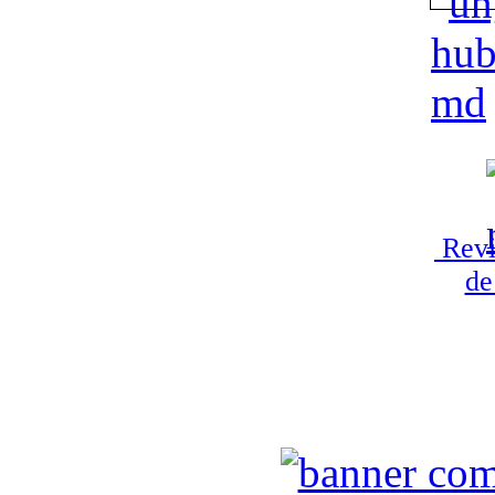
Revi
de