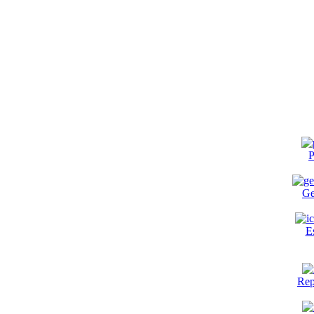
P
Ge
E
Rep