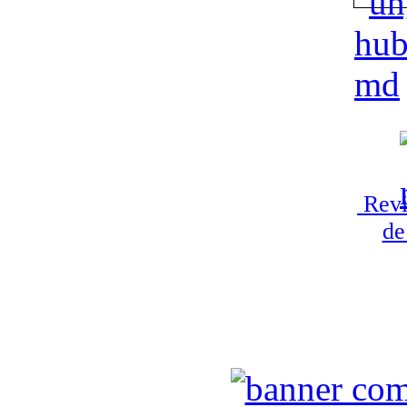
Revi
de