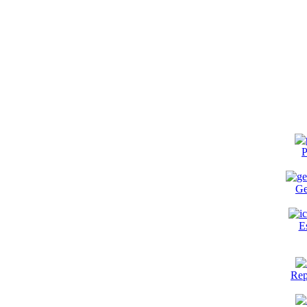
P
Ge
E
Rep