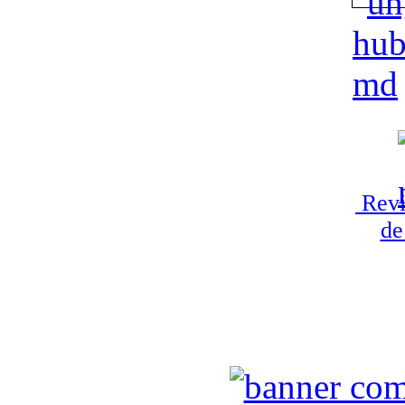
Revi
de