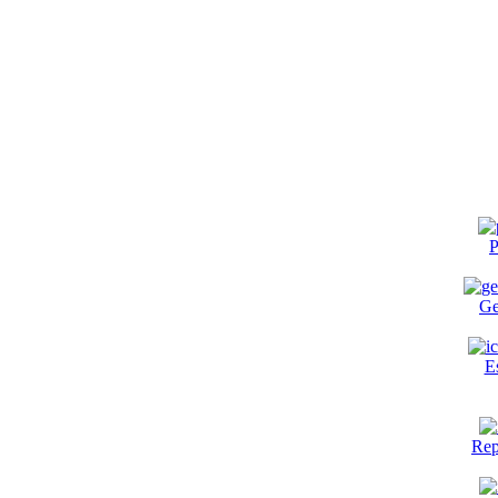
P
Ge
E
Rep