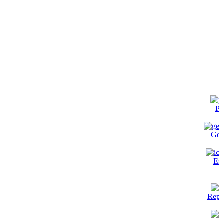
P
Ge
E
Rep