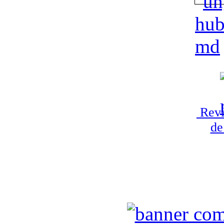
Revi
de