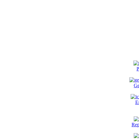
P
Ge
E
Rep