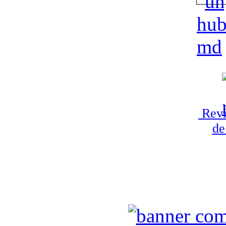
Revi
de