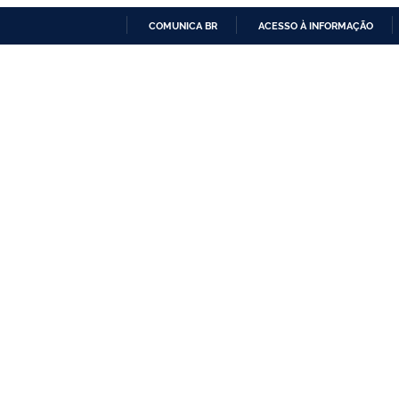
COMUNICA BR
ACESSO À INFORMAÇÃO
IR
PARA
O
CONTEÚDO