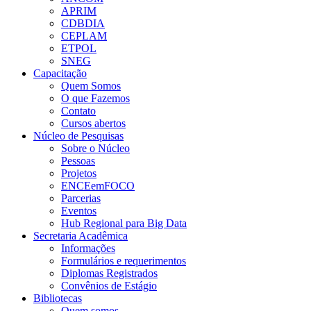
APRIM
CDBDIA
CEPLAM
ETPOL
SNEG
Capacitação
Quem Somos
O que Fazemos
Contato
Cursos abertos
Núcleo de Pesquisas
Sobre o Núcleo
Pessoas
Projetos
ENCEemFOCO
Parcerias
Eventos
Hub Regional para Big Data
Secretaria Acadêmica
Informações
Formulários e requerimentos
Diplomas Registrados
Convênios de Estágio
Bibliotecas
Quem somos