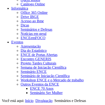
Catálogo Online
Informática
Office 365 Online
Drive IBGE
Acesso ao Bme
Dicas
Seminários e Defesas
Notícias em geral
ENCEemFOCO
Eventos
Apresentação
Dia do Estatístico
ENCE de Portas Abertas
Encontro GENERIS
Projeto Tardes Culturais
Semana de Iniciação Científica
Seminário ENCE
Seminário de Iniciação Científica
Workshop ENCE e o Mercado de trabalho
Outros Eventos da ENCE
ENCE 70 Anos
Seminário Ser Mulher
Você está aqui:
Início
Divulgação
Seminários e Defesas