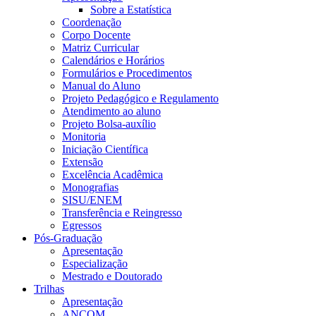
Sobre a Estatística
Coordenação
Corpo Docente
Matriz Curricular
Calendários e Horários
Formulários e Procedimentos
Manual do Aluno
Projeto Pedagógico e Regulamento
Atendimento ao aluno
Projeto Bolsa-auxílio
Monitoria
Iniciação Científica
Extensão
Excelência Acadêmica
Monografias
SISU/ENEM
Transferência e Reingresso
Egressos
Pós-Graduação
Apresentação
Especialização
Mestrado e Doutorado
Trilhas
Apresentação
ANCOM