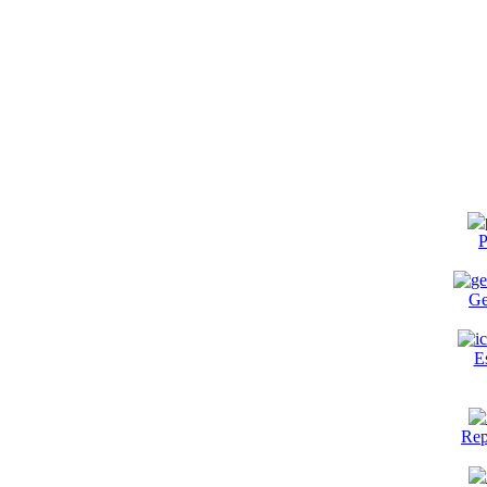
P
Ge
E
Rep