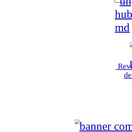
Revi
de